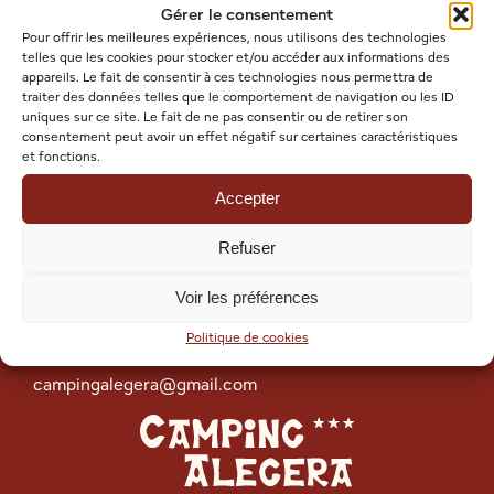
Gérer le consentement
Pour offrir les meilleures expériences, nous utilisons des technologies
La Asociación de Padres de Alumnos de la
telles que les cookies pour stocker et/ou accéder aux informations des
escuela pública de Souraïde organiza una velada
appareils. Le fait de consentir à ces technologies nous permettra de
«
TALOA
», especialidad del País Vasco, seguida de
traiter des données telles que le comportement de navigation ou les ID
uniques sur ce site. Le fait de ne pas consentir ou de retirer son
una velada de baile los jueves de 22:00 a
consentement peut avoir un effet négatif sur certaines caractéristiques
medianoche.
et fonctions.
Accepter
Refuser
Camping Alegera
Voir les préférences
209 Route d’Espelette
64250 Souraïde
Politique de cookies
06 13 76 66 87
campingalegera@gmail.com