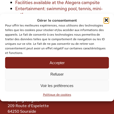
Facilities available at the Alegera campsite
Entertainment: swimming pool, tennis, mini-
golf…
Gérer le consentement
Mobile home rental for 4–5 people in the
Pour offrir les meilleures expériences, nous utilisons des technologies
Basque Country
telles que les cookies pour stocker et/ou accéder aux informations des
The Alegera*** campsite in Espelette in the
appareils. Le fait de consentir à ces technologies nous permettra de
Basque Country
traiter des données telles que le comportement de navigation ou les ID
uniques sur ce site. Le fait de ne pas consentir ou de retirer son
Things to do near the campsite
consentement peut avoir un effet négatif sur certaines caractéristiques
Home
et fonctions.
Posts
Accepter
Refuser
Voir les préférences
Politique de cookies
Camping Alegera
209 Route d’Espelette
64250 Souraïde